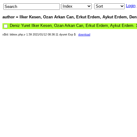
Login
author = Ilker Kesen, Ozan Arkan Can, Erkut Erdem, Aykut Erdem, Deniz
Deniz Yuret Ilker Kesen, Ozan Arkan Can, Erkut Erdem, Aykut Erdem
.
x$Id: bibtex.php,v 1.59 2021/01/12 08:36:11 dyuret Exp $
download